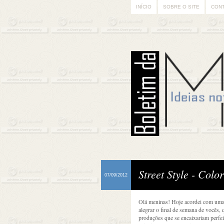
INÍCIO
SOBRE O SITE
CON
Street Style - Colo
07/09/2012
Olá meninas! Hoje acordei com uma 
alegrar o final de semana de vocês,
produções que se encaixariam perfe