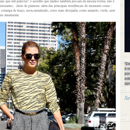
ais que mil palavras" e acredito que muitos também pessam da mesma forma, não é
ixonantes, cheio de glamour, além das principais trendências do momento como :
do, estampa de lenço, neon,metalizado, cores mais desejadas como amarelo, verde, azul
tas atualmente.
"De
é m
por
est
apr
Se