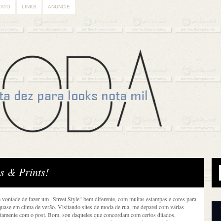
TATO
LINKS
ANUNCIE
rs & Prints!
vontade de fazer um "Street Style" bem diferente, com muitas estampas e cores para
 quase em clima de verão. Visitando sites de moda de rua, me deparei com várias
itamente com o post. Bom, sou daqueles que concordam com certos ditados,